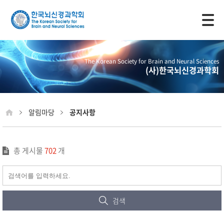
모바일 주 메뉴 열기
The Korean Society for Brain and Neural Sciences
(사)한국뇌신경과학회
알림마당
공지사항
총 게시물
702
개
검색