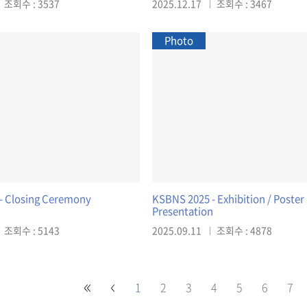
조회수 : 3537
2025.12.17
조회수 : 3467
Photo
- Closing Ceremony
KSBNS 2025 - Exhibition / Poster
Presentation
조회수 : 5143
2025.09.11
조회수 : 4878
1
2
3
4
5
6
7