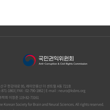
 용산구 한강대로 95, 래미안용산 더 센트럴 A동 721호
2-871-1863 | FAX : 02-790-1862 | E-mail : neuro@ksbns.org
 이창준 119-82-73161
he Korean Society for Brain and Neural Sciences. All rights reserved.