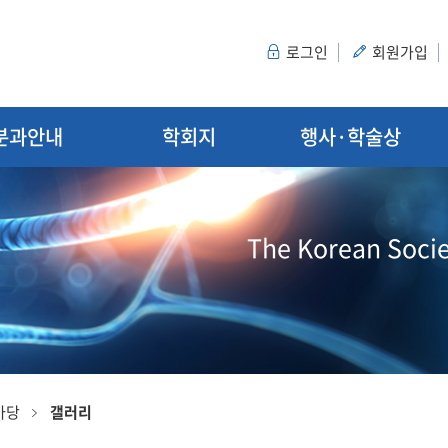
로그인
회원가입
분과안내
학회지
행사·학술상
The Korean Socie
마당
갤러리