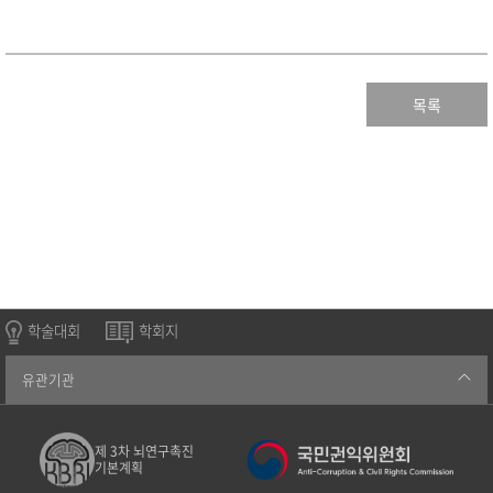
목록
학술대회
학회지
유관기관
제 3차 뇌연구촉진
기본계획