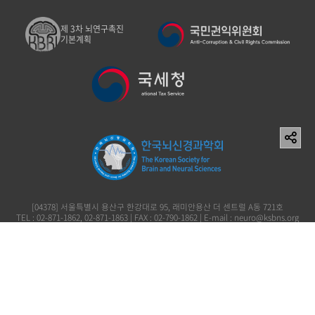
제 3차 뇌연구촉진
기본계획
[04378] 서울특별시 용산구 한강대로 95, 래미안용산 더 센트럴 A동 721호
TEL : 02-871-1862, 02-871-1863 | FAX : 02-790-1862 | E-mail : neuro@ksbns.org
사단법인 한국뇌신경과학회 이창준 119-82-73161
Copyright (c) 2006 The Korean Society for Brain and Neural Sciences. All rights
reserved.
개인정보처리방침
이용약관
이메일무단수집거부