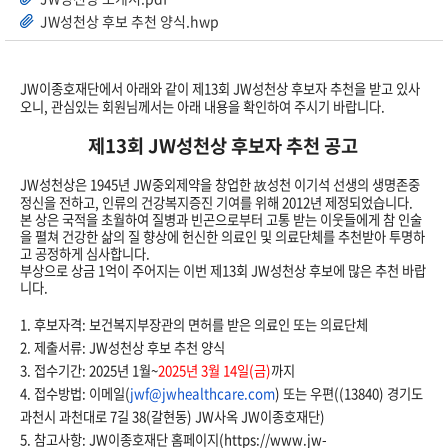
JW성천상 후보 추천 양식.hwp
JW이종호재단에서 아래와 같이 제13회 JW성천상 후보자 추천을 받고 있사
오니, 관심있는 회원님께서는 아래 내용을 확인하여 주시기 바랍니다.
제13회 JW성천상 후보자 추천 공고
JW
성천상은 1945년
JW
중외제약을 창업한 故성천 이기석 선생의 생명존중
정신을 전하고, 인류의 건강복지증진 기여를 위해 2012년 제정되었습니다.
본 상은 국적을 초월하여 질병과 빈곤으로부터 고통 받는 이웃들에게 참 인술
을 펼쳐 건강한 삶의 질 향상에 헌신한 의료인 및 의료단체를 추천받아 투명하
고 공정하게 심사합니다.
부상으로 상금 1억이 주어지는 이번 제13회
JW
성천상 후보에 많은 추천 바랍
니다.
1. 후보자격: 보건복지부장관의 면허를 받은 의료인 또는 의료단체
2. 제출서류:
JW
성천상 후보 추천 양식
3. 접수기간: 2025년 1월~
2025년 3월 14일(금)
까지
4. 접수방법: 이메일(
jwf@jwhealthcare.com
) 또는 우편((13840) 경기도
과천시 과천대로 7길 38(갈현동)
JW
사옥
JW
이종호재단)
5. 참고사항: JW이종호재단 홈페이지(https://www.
jw
-