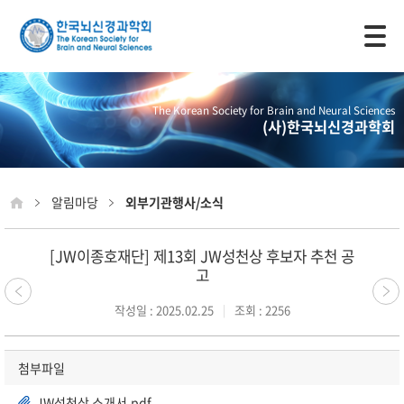
모바일 주 메뉴 열기
The Korean Society for Brain and Neural Sciences
(사)한국뇌신경과학회
알림마당
외부기관행사/소식
[JW이종호재단] 제13회 JW성천상 후보자 추천 공
고
작성일 : 2025.02.25
조회 : 2256
첨부파일
JW성천상 소개서.pdf