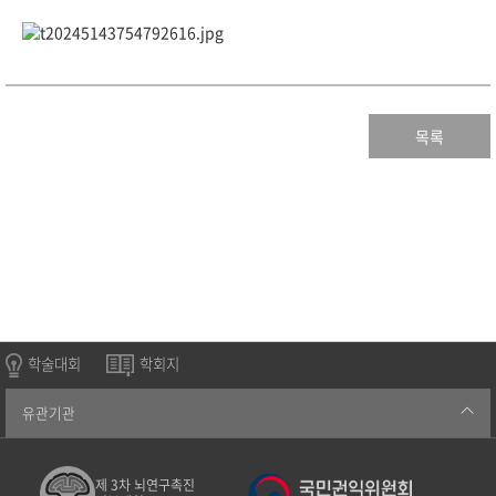
목록
학술대회
학회지
유관기관
제 3차 뇌연구촉진