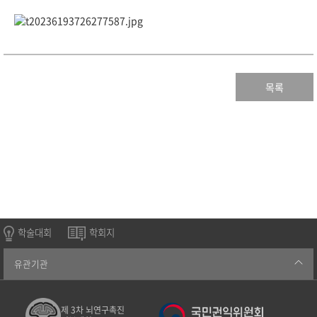
목록
학술대회
학회지
유관기관
제 3차 뇌연구촉진