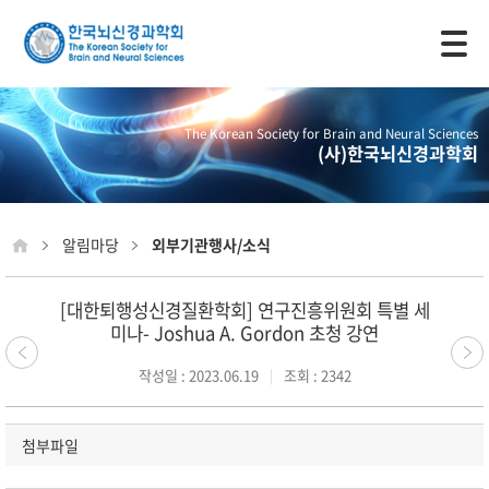
모바일 주 메뉴 열기
The Korean Society for Brain and Neural Sciences
(사)한국뇌신경과학회
알림마당
외부기관행사/소식
[대한퇴행성신경질환학회] 연구진흥위원회 특별 세
미나- Joshua A. Gordon 초청 강연
작성일 : 2023.06.19
조회 : 2342
첨부파일