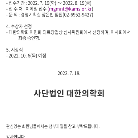
-
접수기간
: 2022. 7. 19(
화
)
～
2022. 8. 19(
금
)
-
접 수 처
:
이메일 접수
(
mgmnt@kams.or.kr
)
-
문 의
:
경영기획실 장은빈 팀원
(02-6952-9427)
4.
수상자 선정
-
대한의학회 이민화 의료창업상 심사위원회에서 선정하며
,
이사회에서
최종 승인함
.
5.
시상식
- 2022. 10. 6(
목
)
예정
2022. 7. 18.
사단법인 대한의학회
관심있는 회원님들께서는 첨부파일을 참고 부탁드립니다.
감사합니다.