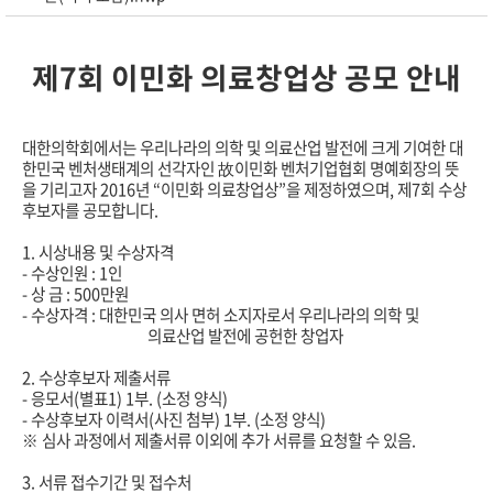
제
7
회 이민화 의료창업상 공모 안내
대한의학회에서는 우리나라의 의학 및 의료산업 발전에 크게 기여한 대
한민국 벤처생태계의 선각자인
故
이민화 벤처기업협회 명예회장의 뜻
을 기리고자
2016
년
“
이민화 의료창업상
”
을 제정하였으며
,
제
7
회 수상
후보자를 공모합니다
.
1.
시상내용 및 수상자격
-
수상인원
: 1
인
-
상 금
: 500
만원
-
수상자격
:
대한민국 의사 면허 소지자로서 우리나라의 의학 및
의료산업 발전에 공헌한 창업자
2.
수상후보자 제출서류
-
응모서
(
별표
1) 1
부
. (
소정 양식
)
-
수상후보자 이력서
(
사진 첨부
) 1
부
. (
소정 양식
)
※
심사 과정에서 제출서류 이외에 추가 서류를 요청할 수 있음
.
3.
서류 접수기간 및 접수처