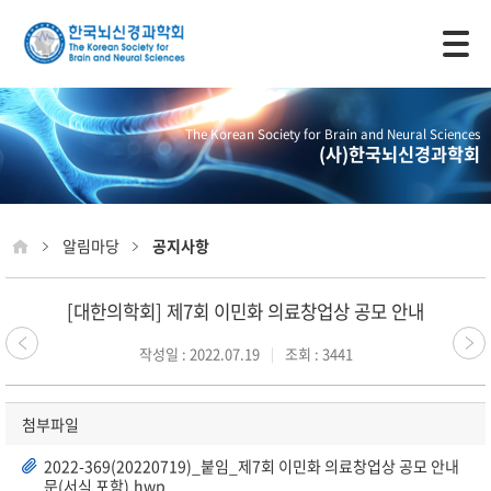
모바일 주 메뉴 열기
The Korean Society for Brain and Neural Sciences
(사)한국뇌신경과학회
알림마당
공지사항
[대한의학회] 제7회 이민화 의료창업상 공모 안내
작성일 : 2022.07.19
조회 : 3441
첨부파일
2022-369(20220719)_붙임_제7회 이민화 의료창업상 공모 안내
문(서식 포함).hwp