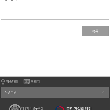
목록
학술대회
학회지
유관기관
제 3차 뇌연구촉진