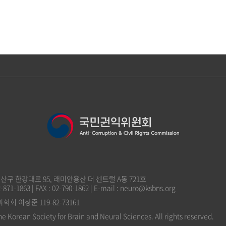
 용산구 한강대로 95, 래미안용산 더 센트럴 A동 721호
2-871-1863 | FAX : 02-790-1862 | E-mail : neuro@ksbns.org
 이창준 119-82-73161
he Korean Society for Brain and Neural Sciences. All rights reserved.