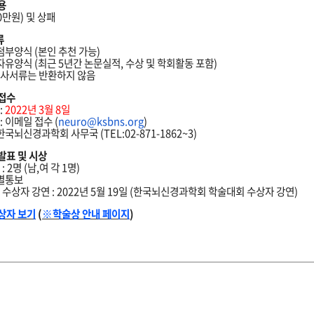
용
00만원) 및 상패
류
 첨부양식 (본인 추천 가능)
: 자유양식 (최근 5년간 논문실적, 수상 및 학회활동 포함)
 심사서류는 반환하지 않음
 접수
:
2022년 3월 8
일
: 이메일 접수 (
neuro@ksbns.org
)
 한국뇌신경과학회 사무국 (TEL:02-871-1862~3)
 발표 및 시상
: 2명 (
남
,
여 각 1명)
개별통보
 수상자 강연 : 2022년 5월 19일 (
한국뇌신경과학회
학술대회 수상자 강연
)
상자 보기
(
※학술상 안내 페이지
)