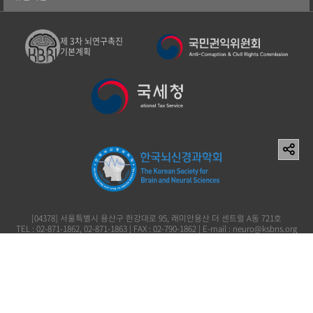
제 3차 뇌연구촉진
기본계획
[04378] 서울특별시 용산구 한강대로 95, 래미안용산 더 센트럴 A동 721호
TEL : 02-871-1862, 02-871-1863 | FAX : 02-790-1862 | E-mail : neuro@ksbns.org
사단법인 한국뇌신경과학회 이창준 119-82-73161
Copyright (c) 2006 The Korean Society for Brain and Neural Sciences. All rights
reserved.
개인정보처리방침
이용약관
이메일무단수집거부