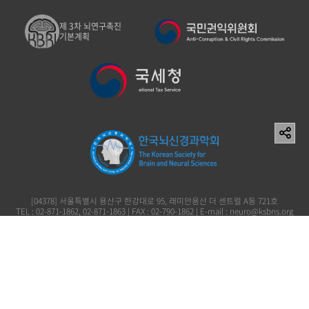
제 3차 뇌연구촉진
기본계획
[04378] 서울특별시 용산구 한강대로 95, 래미안용산 더 센트럴 A동 721호
TEL : 02-871-1862, 02-871-1863 | FAX : 02-790-1862 | E-mail : neuro@ksbns.org
사단법인 한국뇌신경과학회 이창준 119-82-73161
Copyright (c) 2006 The Korean Society for Brain and Neural Sciences. All rights
reserved.
개인정보처리방침
이용약관
이메일무단수집거부