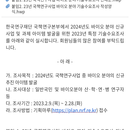
붙임2. 23년 국책연구사업 바이오 분야 기술수요조사 작성양
식.hwp
한국연구재단 국책연구본부에서
2024
년도 바이오 분야 신규
사업 및 과제 아이템
발굴을
위한
2023
년 특정 기술수요조사
를 아래와 같이 실시합니다
.
회원님들의 많은 참여를 부탁드립
니다
.
-
아 래
-
가
.
조사목적
: 20
24
년도 국책연구사업 중 바이오 분야의 신규
추진 아이템 발굴
나
.
조사대상
:
일반국민 및 바이오분야 산·학·연·병 연구자
등
다
.
조사기간
: 2023.2.9.(
목
) ~ 2.28.(
화
)
라
.
조사방법
:
기획마루
(
https://plan.
nrf.re.kr
)
접수