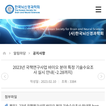
모바일 주 메뉴 열기
The Korean Society for Brain and Neural Sciences
(사)한국뇌신경과학회
알림마당
공지사항
2023년 국책연구사업 바이오 분야 특정 기술수요조
사 실시 안내(~2.28까지)
작성일 : 2023.02.10
조회 : 3384
첨부파일
붙임1. 23년 국책연구사업 바이오 분야 기술수요조사 안내문.hwp