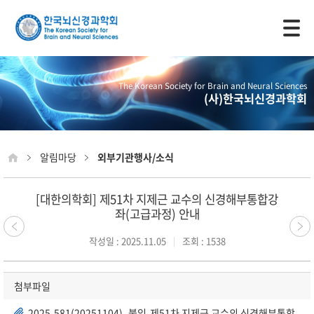
모바일 주 메뉴 열기
The Korean Society for Brain and Neural Sciences
(사)한국뇌신경과학회
알림마당
외부기관행사/소식
[대한의학회] 제51차 지제근 교수의 신경해부통합강
좌(고급과정) 안내
작성일 : 2025.11.05
조회 : 1538
첨부파일
2025-581(20251104)_붙임-제51차 지제근 교수의 신경해부통합