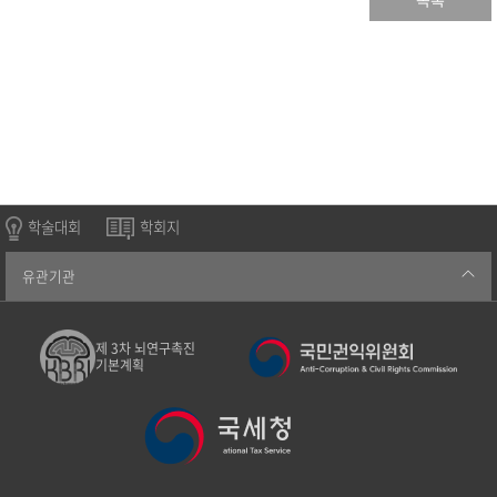
학술대회
학회지
유관기관
제 3차 뇌연구촉진
기본계획