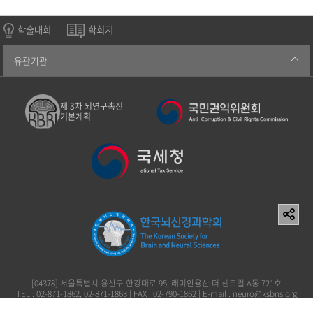
학술대회
학회지
유관기관
제 3차 뇌연구촉진
기본계획
[04378] 서울특별시 용산구 한강대로 95, 래미안용산 더 센트럴 A동 721호
TEL : 02-871-1862, 02-871-1863 | FAX : 02-790-1862 | E-mail : neuro@ksbns.org
사단법인 한국뇌신경과학회 이창준 119-82-73161