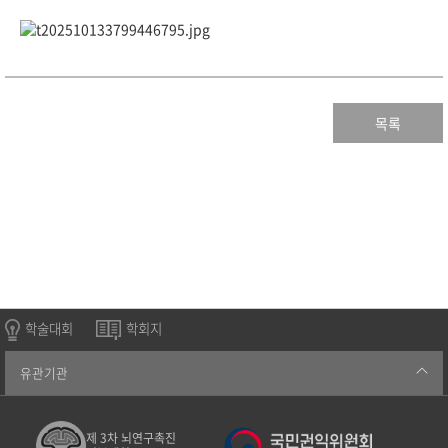
목록
학술대회
학회지
유관기관
제 3차 뇌연구촉진