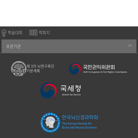
학술대회
학회지
유관기관
제 3차 뇌연구촉진
기본계획