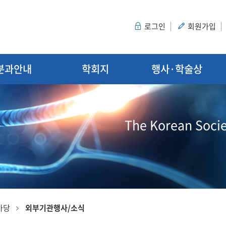
로그인
회원가입
분과안내
학회지
행사·학술상
The Korean Socie
마당
외부기관행사/소식