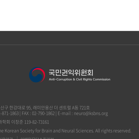
 용산구 한강대로 95, 래미안용산 더 센트럴 A동 721호
2-871-1863 | FAX : 02-790-1862 | E-mail : neuro@ksbns.org
 이창준 119-82-73161
he Korean Society for Brain and Neural Sciences. All rights reserved.