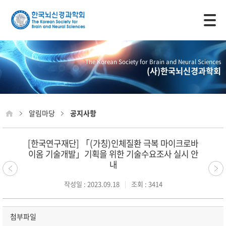
모바일 주 메뉴 열기
The Korean Society for Brain and Neural Sciences
(사)한국뇌신경과학회
알림마당
공지사항
[한국연구재단] 「(가칭)인체질환 극복 마이크로바
이옴 기술개발」기획을 위한 기술수요조사 실시 안
내
작성일 : 2023.09.18
조회 : 3414
첨부파일