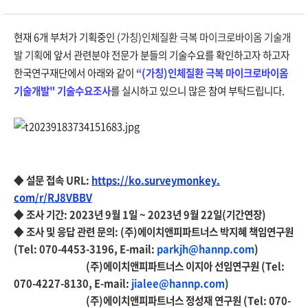
현재 6개 부처가 기획중인
(가칭)인체질환 극복 마이크로바이옴 기술개
발 기획
에 앞서 관련분야 전문가 분들의 기술수요를 확인하고자 하고자
한국연구재단에서
아래와 같이
“
(
가칭
)
인체질환 극복 마이크로바이옴
기술개발"
기술수요조사
를
실시하고 있으니 많은 참여 부탁드립니다.
◆ 설문
접속 URL:
https://ko.surveymonkey.
com/r/RJ8VBBV
◆ 조사 기간: 2023년 9월 1일 ~ 2023년 9월 22일(기간연장)
◆ 조사 및 응답 관련 문의: (주)에이치앤피파트너스 박지혜 책임연구원
(Tel: 070-4453-3196, E-mail:
parkjh@hannp.com
)
(주)에이치앤피파트너스 이지아 선임연구원 (Tel:
070-4227-8130, E-mail:
jialee@hannp.com
)
(주)에이치앤피파트너스 정성재 연구원 (Tel: 070-