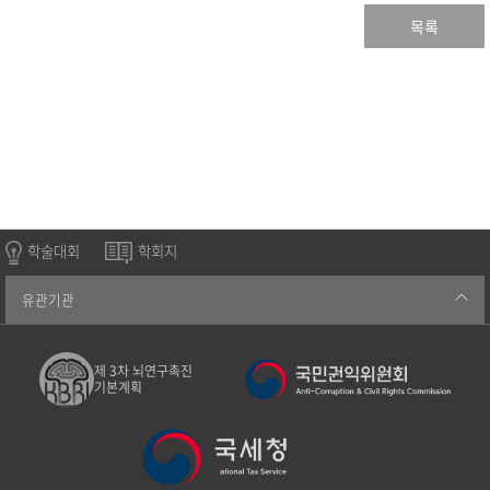
목록
학술대회
학회지
유관기관
제 3차 뇌연구촉진
기본계획