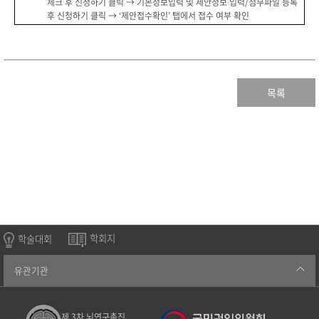
체크 후 신청하기
클릭
→
기본정보입력 및 제안정보 입력
/
첨부파일 등록
후 신청하기
클릭
→
‘
제안접수확인
’
탭
에서
접수 여부 확인
목록
학술대회
학회지
유관기관
제 3차 뇌연구촉진