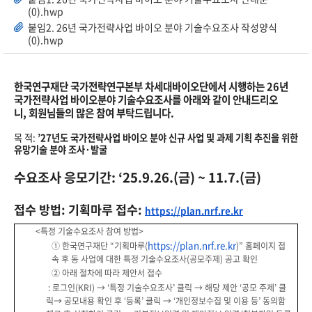
(0).hwp
붙임2. 26년 국가전략사업 바이오 분야 기술수요조사 작성양식
(0).hwp
한국연구재단 국가전략연구본부 차세대바이오단에서 시행하는
26
년
국가전략사업 바이오분야 기술수요조사를 아래와 같이 안내드리오
니
,
회원님들의 많은 참여 부탁드립니다
.
목 적:
’
27
년도 국가전략사업 바이오 분야 신규 사업 및 과제 기획 추진을 위한
유망기술 분야 조사
·
발굴
수요조사 응모기간
:
‘
25.9.26.(
금
) ~ 11.7.(
금
)
접수 방법:
기획마루 접수
:
https://plan.nrf.re.kr
<
특정 기술수요조사 참여 방법
>
https://plan.nrf.re.kr
①
한국연구재단
“
기획마루
(
)”
홈페이지 접
속 후
동 사업에 대한 특정 기술수요조사
(
공모주제
)
공고 확인
②
아래 절차에 따라 제안서 접수
:
로그인
(KRI)
→
‘
특정 기술수요조사
’
클릭
→
해당 제안
‘
공모 주제
’
클
릭
→
공모
내용 확인 후
‘
등록
’
클릭
→
‘
개인정보수집 및 이용 등
’
동의함