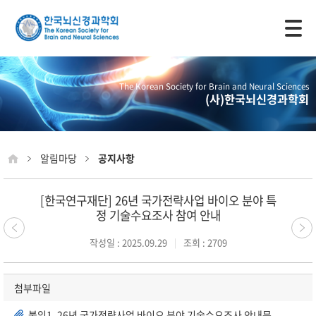
모바일 주 메뉴 열기
The Korean Society for Brain and Neural Sciences
(사)한국뇌신경과학회
알림마당
공지사항
[한국연구재단] 26년 국가전략사업 바이오 분야 특
정 기술수요조사 참여 안내
작성일 : 2025.09.29
조회 : 2709
첨부파일
붙임1. 26년 국가전략사업 바이오 분야 기술수요조사 안내문