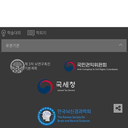
학술대회
학회지
유관기관
제 3차 뇌연구촉진
기본계획