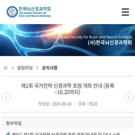
모바일 주 메뉴 열기
The Korean Society for Brain and Neural Sciences
(사)한국뇌신경과학회
알림마당
공지사항
제1회 국가전략 신경과학 포럼 개최 안내 (등록
~10.20까지)
작성일 : 2025.09.16
조회 : 3533
첨부파일
붙임1.제1회 국가전략 신경과학 포럼 개최 안내문 및 Q&A.pdf