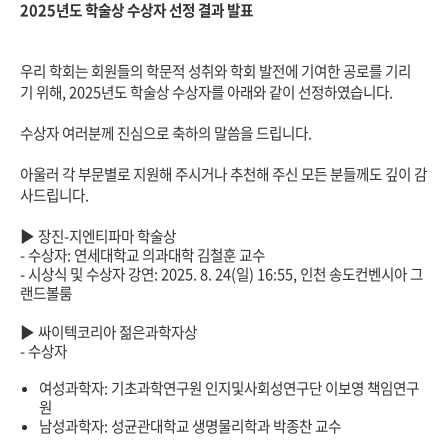
2025
년도
학술상
수상자
선정
결과
발표
우리
학회는
회원들의
학문적
성취와
학회
발전에
기여한
공로를
기리
기
위해
, 2025
년도
학술상
수상자를
아래와
같이
선정하였습니다
.
수상자
여러분께
진심으로
축하의
말씀을
드립니다
.
아울러
각
부문별로
지원해
주시거나
추천해
주신
모든
분들께도
깊이
감
사드립니다
.
▶ 장진
-
지엔티파마
학술상
- 수상자: 연세대학교 의과대학 김철훈 교수
- 시상식 및 수상자 강연: 2025. 8. 24(일) 16:55, 인천 송도컨벤시아 그
랜드볼룸
▶ 싸이텍코리아 젊은과학자상
- 수상자
여성과학자: 기초과학연구원 인지및사회성연구단 이보영 책임연구
원
남성과학자: 성균관대학교 생명물리학과 박종찬 교수