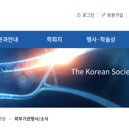
로그인
회원가입
분과안내
학회지
행사·학술상
The Korean Socie
마당
외부기관행사/소식