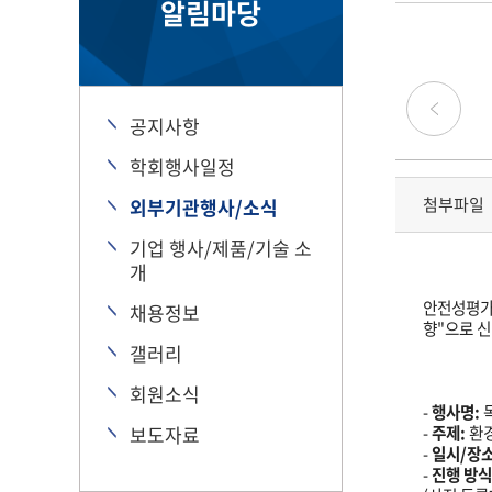
알림마당
공지사항
학회행사일정
첨부파일
외부기관행사/소식
기업 행사/제품/기술 소
개
안전성평가
채용정보
향"으로 신
갤러리
회원소식
-
행사명:
보도자료
-
주제:
환
-
일시/장소
-
진행 방식