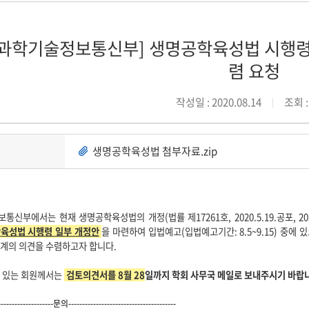
[과학기술정보통신부] 생명공학육성법 시행령
렴 요청
작성일 : 2020.08.14
조회 :
생명공학육성법 첨부자료.zip
보통신부에서는
현재
생명
공학
육성법의 개정
(
법률 제
17261
호
, 2020.5.19.
공포
, 2
학
육성법 시행령 일부 개정안
을 마련하여 입법예고
(
입법예고기간
: 8.5~9.15)
중에 
계의 의견을 수렴하고자 합니다
.
 있는
회원께서는
검토의견서를
8
월
28
일까지 학회 사무국 메일
로 보내주시기 바랍
---------------
-----문의-------------------------
--------------