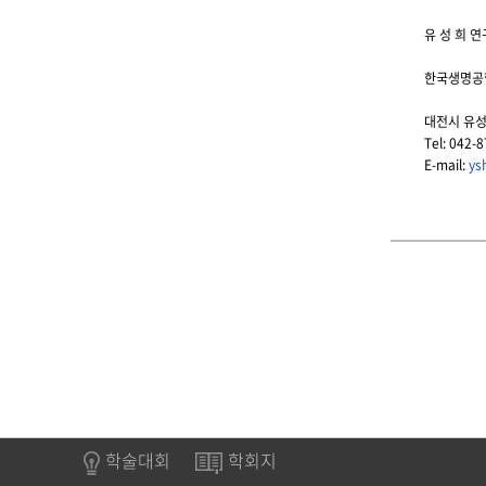
유 성 희
연
한국
생명
공
대전시 유
Tel: 042-
E-mail:
ys
학술대회
학회지