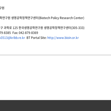
구
원
학
연구
원
생명
공학
정책
연구
센터
(Biotech Policy Research Center)
성구 과학로
125
한국
생명
공학
연구
원
생명
공학
정책
연구
센터
(305-333)
879-8385 Fax: 042-879-8369
h3513@kribb.re.kr
BT Portal Site:
http://www.bioin.or.kr