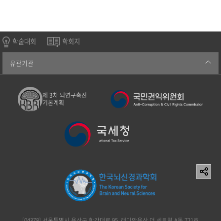
학술대회
학회지
유관기관
제 3차 뇌연구촉진
기본계획
[04378] 서울특별시 용산구 한강대로 95, 래미안용산 더 센트럴 A동 721호