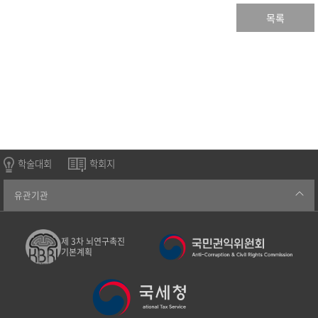
목록
학술대회
학회지
유관기관
제 3차 뇌연구촉진
기본계획