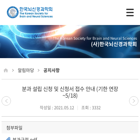
모바일 주 메뉴 열기
The Korean Society for Brain and Neural Sciences
(사)한국뇌신경과학회
알림마당
공지사항
분과 설립 신청 및 신청서 접수 안내 (기한 연장
~5/18)
작성일 : 2021.05.12
조회 : 3332
첨부파일
분과규정.pdf