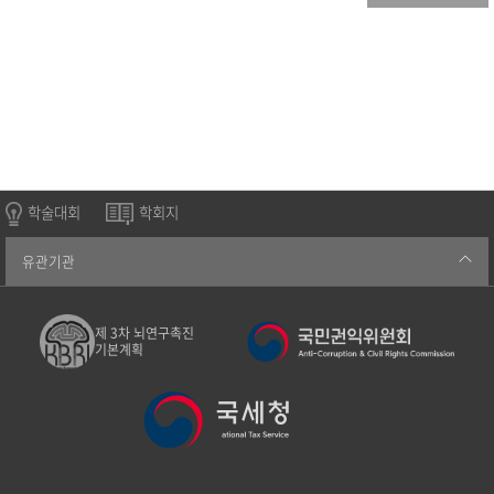
학술대회
학회지
유관기관
제 3차 뇌연구촉진
기본계획