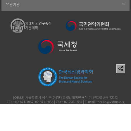
유관기관
제 3차 뇌연구촉진
기본계획
[04378] 서울특별시 용산구 한강대로 95, 래미안용산 더 센트럴 A동 721호
TEL : 02-871-1862, 02-871-1863 | FAX : 02-790-1862 | E-mail : neuro@ksbns.org
사단법인 한국뇌신경과학회 이창준 119-82-73161
Copyright (c) 2006 The Korean Society for Brain and Neural Sciences. All rights
reserved.
개인정보처리방침
이용약관
이메일무단수집거부