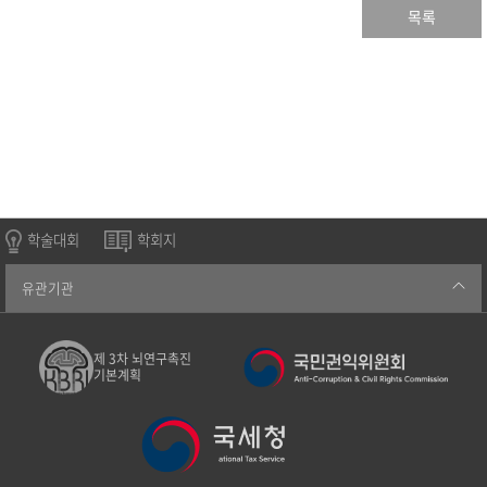
목록
학술대회
학회지
유관기관
제 3차 뇌연구촉진
기본계획