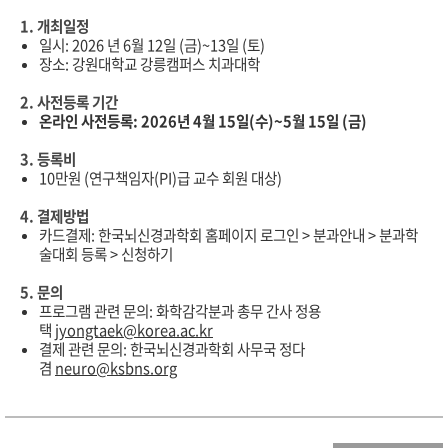
1.
개최일정
일시
: 2026 년 6월 12일 (금)~13일 (토)
장소: 강원대학교 강릉캠퍼스 치과대학
2.
사전등록
기간
온라인 사전등록: 2026년 4월 15일(수)~5월 15일 (금)
3.
등록비
10만원 (연구책임자(PI)급 교수 회원 대상)
4.
결제방법
카드결제:
한국뇌신경과학회
홈페이지
로그인
>
분과안내
> 분과
학
술대회
등록 > 신청하기
5.
문의
프로그램 관련 문의: 화학감각분과 총무 간사 정용
택
jyongtaek@korea.ac.kr
결제
관련
문의
:
한국뇌신경과학회
사무국
정다
겸
neuro@ksbns.org