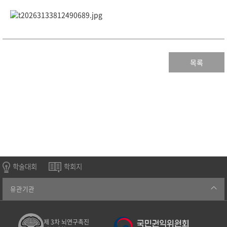
목록
학술대회
학회지
유관기관
제 3차 뇌연구촉진