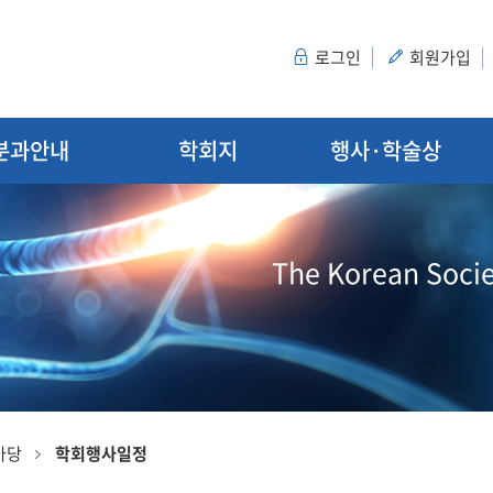
로그인
회원가입
분과안내
학회지
행사·학술상
The Korean Socie
마당
학회행사일정