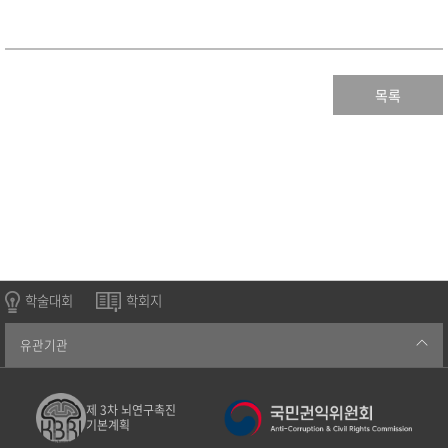
목록
학술대회
학회지
유관기관
제 3차 뇌연구촉진
기본계획