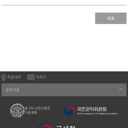
목록
학술대회
학회지
유관기관
제 3차 뇌연구촉진
기본계획