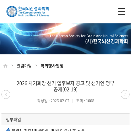
모바일 주 메뉴 열기
The Korean Society for Brain and Neural Sciences
(사)한국뇌신경과학회
알림마당
학회행사일정
2026 차기회장 선거 입후보자 공고 및 선거인 명부
공개(02.19)
작성일 : 2026.02.02
조회 : 1008
첨부파일
붙임1. 기호1번 출마의 변 및 이력서(0).pdf