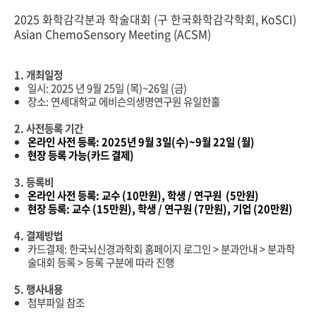
2025 화학감각분과 학술대회 (구 한국화학감각학회, KoSCI)
Asian ChemoSensory Meeting (ACSM)
1.
개최일정
일시
: 2025 년 9월 25일 (목)~26일 (금)
장소: 연세대학교 에비슨의생명연구원 유일한홀
2.
사전등록
기간
온라인 사전 등록: 2025년 9월 3일(수)~9월 22일 (월)
현장 등록 가능(카드 결제)
3.
등록비
온라인 사전 등록: 교수 (10만원),
학생 / 연구원 (5만원)
현장 등록: 교수 (15만원), 학생 / 연구원 (7만원), 기업 (20만원)
4.
결제방법
카드결제:
한국뇌신경과학회
홈페이지
로그인
>
분과안내
> 분과
학
술대회
등록
>
등록
구분에
따라
진행
5.
행사내용
첨부파일 참조