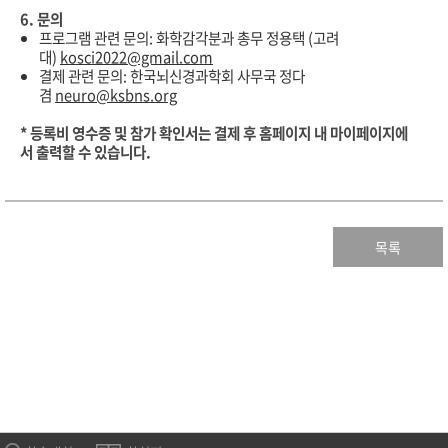
6.
문의
프로그램 관련 문의: 화학감각분과 총무 정용택 (고려
대)
kosci2022@gmail.com
결제
관련
문의
:
한국뇌신경과학회
사무국
정다
겸
neuro@ksbns.org
*
등록비
영수증
및
참가
확인서는
결제
후
홈페이지
내
마이페이지에
서
출력할
수
있습니다
.
목록