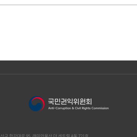
 용산구 한강대로 95, 래미안용산 더 센트럴 A동 721호