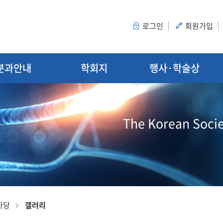
로그인
회원가입
분과안내
학회지
행사·학술상
The Korean Socie
마당
갤러리