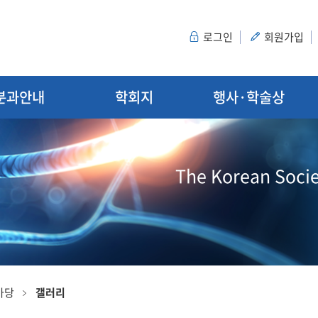
로그인
회원가입
분과안내
학회지
행사·학술상
The Korean Socie
마당
갤러리