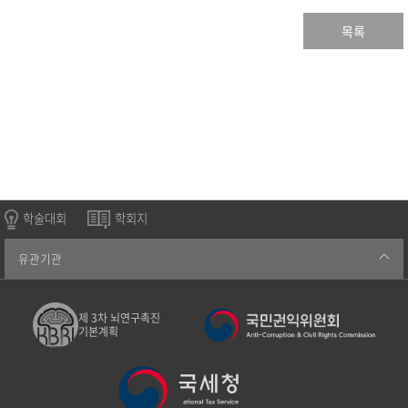
목록
학술대회
학회지
유관기관
제 3차 뇌연구촉진
기본계획