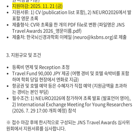
지원마감
: 2025. 11. 21 (
금
)
지원서류
: 1) CV (publication list
포함
), 2) NEURO2026
에서
발
표할
영문
초록
제출형식
: CV
와
초록을
한
개의
PDF file
로
변환
(
파일명은
JNS
Travel Awards 2026_
영문이름
.pdf)
제출처
:
한국뇌신경과학회
이메일
(neuro@ksbns.org)
로
제출
3.
지원규모
및
조건
등록비
면제
및
Reception
초청
Travel Fund 90,000 JPY
제공
(
여행
경비
및
호텔
숙박비를
포함
하며
학회
당일
현장에서
엔화로
지급
)
항공권
및
호텔
예약
등은
수혜자가
직접
예약
(
지원금액을
초과하
는
경비는
본인
부담
)
필수조건
: 1) NEURO2026
에
참가하여
초록
발표
(
발표언어
영어
),
2) International Exchange Meeting for Young Researchers
(2026. 7. 29 17:00
개최
예정
)
참석
※ 접수
마감
후에
한시적으로
구성되는
JNS Travel Awards
심사위
원회에서
지원서류를
심사합니다
.