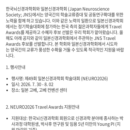
한국뇌신경과학회와
일본신경과학회
(Japan Neuroscience
Society; JNS)
에서는
양국간의
학술교류증대
및
공동연구확대를
위한
노력을
함께
하고
있습니다
.
이와
같은
노력의
일환으로
일본신경과학회
에서는
정기학술대회에
참가하는
한국
측의
젊은과학자들에게
Travel
Awards
를
제공하고
수혜자
후보
선발은
우리
학회가
맡아왔습니다
.
올
해도
아래
공지와
같이
일본신경과학회에서
주관하는
JNS Travel
Awards
후보를
선발합니다
.
본
학회와
일본신경과학회에서
시도하
는
양국간의
교류가
풍성한
수확을
거둘
수
있도록
적극적인
지원을
바랍
니다
.
1.
행사안내
행사명
:
제
49
회
일본신경과학회
학술대회
(NEURO2026)
일시
: 2026. 7. 30 - 8. 02
장소
:
일본
고베
,
고베
컨벤션
센터
2. NEURO2026 Travel Awards
지원안내
지원대상
:
한국뇌신경과학회
회원으로
신경과학
분야에
종사하는
박
사과정
대학원생
,
박사후
연구원
및
임용
5
년
미만의
Young PI (
지
원
마감일
기준
)