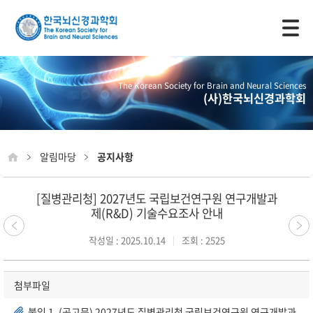
모바일 주 메뉴 열기
The Korean Society for Brain and Neural Sciences
(사)한국뇌신경과학회
알림마당
공지사항
[질병관리청] 2027년도 국립보건연구원 연구개발과
제(R&D) 기술수요조사 안내
작성일 : 2025.10.14
조회 : 2525
첨부파일
붙임 1. (공고문) 2027년도 질병관리청 국립보건연구원 연구개발과