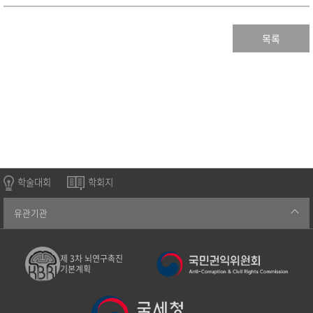
목록
학술대회
학회지
유관기관
제 3차 뇌연구촉진
기본계획