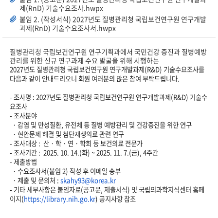
제(RnD) 기술수요조사.hwpx
붙임 2. (작성서식) 2027년도 질병관리청 국립보건연구원 연구개발
과제(RnD) 기술수요조사서.hwpx
질병관리청 국립보건연구원 연구기획과에서
국민건강 증진과 질병예방
관리를 위한 신규 연구과제 수요 발굴을 위해 시행하는
2027년도 질병관리청 국립보건연구원 연구개발과제(R&D) 기술수요조사를
다음과 같이 안내드리오니
회원 여러분의 많은 참여 부탁드립니다.
- 조사명 : 2027년도 질병관리청 국립보건연구원 연구개발과제(R&D) 기술수
요조사
- 조사분야
· 감염 및 만성질환, 유전체 등 질병 예방관리 및 건강증진을 위한 연구
· 현안문제 해결 및 첨단재생의료 관련 연구
- 조사대상 : 산
· 학
· 연
· 학회 등 보건의료 전문가
- 조사기간 : 2025. 10. 14.(화) ~ 2025. 11. 7.(금), 4주간
- 제출방법
· 수요조사서(붙임 2) 작성 후 이메일 송부
· 제출 및 문의처 :
skahy93@korea.kr
- 기타 세부사항은 붙임자료(공고문, 제출서식) 및 국립의과학지식센터 홈페
이지(
https://library.nih.go.kr
) 공지사항 참조