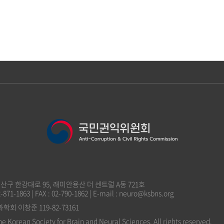
 용산구 한강대로 95, 래미안용산 더 센트럴 A동 721호
2-871-1863 | FAX : 02-790-1862 | E-mail : neuro@ksbns.org
 이창준 119-82-73161
he Korean Society for Brain and Neural Sciences. All rights reserved.