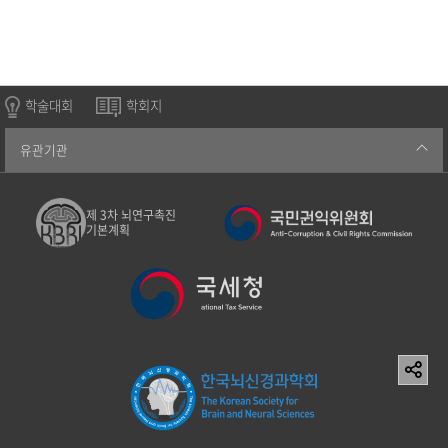
학술대회
학회지
유관기관
제 3차 뇌연구촉진
기본계획