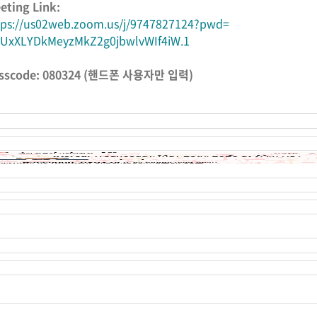
eting Link:
tps://us02web.zoom.us/j/
9747827124?pwd=
UxXLYDkMeyzMkZ2g0jbwlvWIf4iW
.1
sscode: 080324 (핸드폰 사용자만 입력)