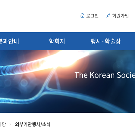
로그인
회원가입
분과안내
학회지
행사·학술상
The Korean Socie
마당
외부기관행사/소식