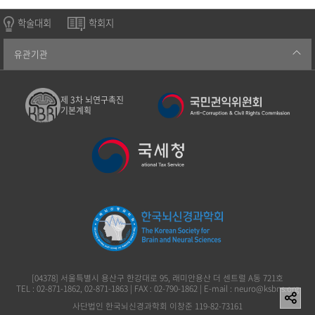
학술대회
학회지
유관기관
제 3차 뇌연구촉진
기본계획
[04378] 서울특별시 용산구 한강대로 95, 래미안용산 더 센트럴 A동 721호
TEL : 02-871-1862, 02-871-1863 | FAX : 02-790-1862 | E-mail : neuro@ksbns.org
사단법인 한국뇌신경과학회 이창준 119-82-73161