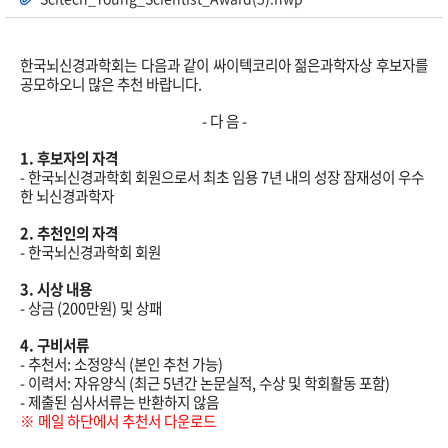
한국뇌신경과학회는 다음과 같이 싸이텍코리아 젊은과학자상 후보자를
공모하오니
많은 추천 바랍니다
.
-
다 음
-
1.
후보자의 자격
-
한국뇌신경과학회 회원으로서
최초 임용
7
년 내의 성장 잠재성이 우수
한 뇌신경과학자
2.
추천인의 자격
-
한국뇌신경과학회 회원
3.
시상 내용
-
상금
(200
만원
)
및 상패
4.
구비서류
-
추천서
:
소정양식
(
본인
추천 가능
)
-
이력서
:
자유양식
(
최근
5
년간 논문실적
,
수상 및 학회활동 포함
)
-
제출된 심사서류는 반환하지 않음
※
메일 하단에서 추천서 다운로드