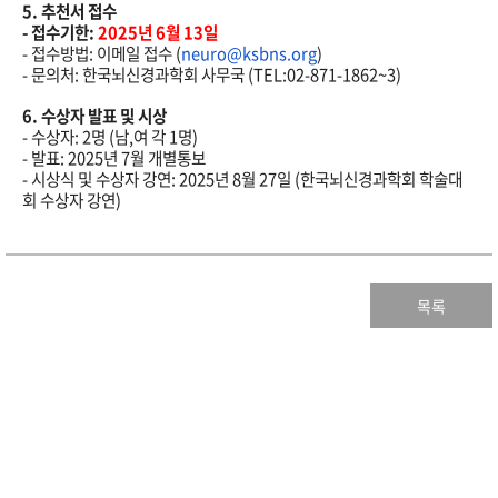
5.
추천서 접수
-
접수기한
:
2025
년
6
월
13
일
-
접수방법
:
이메일 접수
(
neuro@ksbns.org
)
-
문의처
:
한국뇌신경과학회 사무국
(TEL:02-871-1862~3)
6.
수상자 발표 및 시상
-
수상자
: 2
명
(
남
,
여 각
1
명
)
-
발표
: 2025
년
7
월 개별통보
-
시상식 및 수상자 강연
: 2025
년
8
월
27
일
(
한국뇌신경과학회
학술대
회 수상자 강연
)
목록