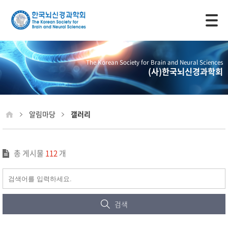
모바일 주 메뉴 열기
The Korean Society for Brain and Neural Sciences
(사)한국뇌신경과학회
알림마당
갤러리
총 게시물
112
개
검색