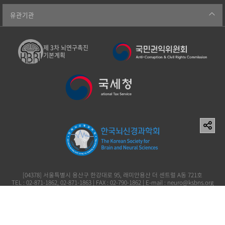
유관기관
제 3차 뇌연구촉진
기본계획
[04378] 서울특별시 용산구 한강대로 95, 래미안용산 더 센트럴 A동 721호
TEL : 02-871-1862, 02-871-1863 | FAX : 02-790-1862 | E-mail : neuro@ksbns.org
사단법인 한국뇌신경과학회 이창준 119-82-73161
Copyright (c) 2006 The Korean Society for Brain and Neural Sciences. All rights
reserved.