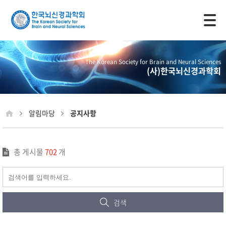
모바일 주 메뉴 열기
The Korean Society for Brain and Neural Sciences
(사)한국뇌신경과학회
알림마당
공지사항
총 게시물
702
개
검색