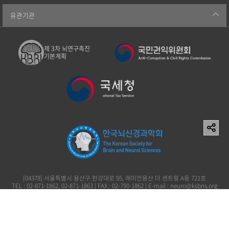
유관기관
제 3차 뇌연구촉진
기본계획
[04378] 서울특별시 용산구 한강대로 95, 래미안용산 더 센트럴 A동 721호
TEL : 02-871-1862, 02-871-1863 | FAX : 02-790-1862 | E-mail : neuro@ksbns.org
사단법인 한국뇌신경과학회 이창준 119-82-73161
Copyright (c) 2006 The Korean Society for Brain and Neural Sciences. All rights
reserved.