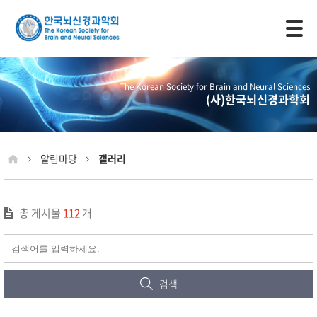
모바일 주 메뉴 열기
The Korean Society for Brain and Neural Sciences
(사)한국뇌신경과학회
알림마당
갤러리
총 게시물
112
개
검색