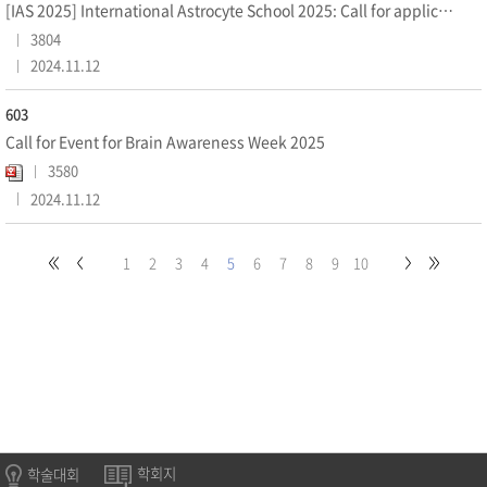
[IAS 2025] International Astrocyte School 2025: Call for applications
3804
2024.11.12
603
Call for Event for Brain Awareness Week 2025
3580
2024.11.12
1
2
3
4
5
6
7
8
9
10
학술대회
학회지