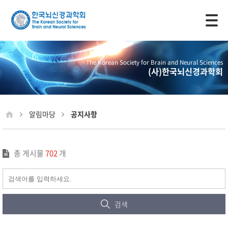
모바일 주 메뉴 열기
The Korean Society for Brain and Neural Sciences
(사)한국뇌신경과학회
알림마당
공지사항
총 게시물
702
개
검색