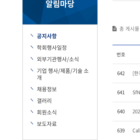
알림마당
총 게시
공지사항
학회행사일정
번호
외부기관행사/소식
기업 행사/제품/기술 소
642
[한
개
채용정보
641
SfN
갤러리
640
20
회원소식
보도자료
639
Cal