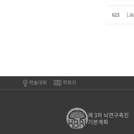
623
[J&
학술대회
학회지
제 3차 뇌연구촉진
기본계획