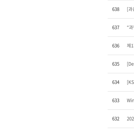
638
[과
637
636
제1
635
[De
634
[KS
633
Win
632
20