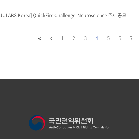
J JLABS Korea] QuickFire Challenge: Neuroscience 주제 공모
1
2
3
4
5
6
7