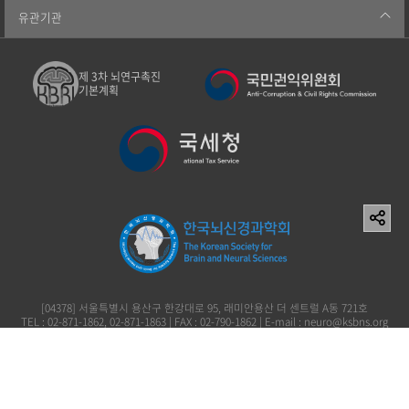
유관기관
제 3차 뇌연구촉진
기본계획
[04378] 서울특별시 용산구 한강대로 95, 래미안용산 더 센트럴 A동 721호
TEL : 02-871-1862, 02-871-1863 | FAX : 02-790-1862 | E-mail : neuro@ksbns.org
사단법인 한국뇌신경과학회 이창준 119-82-73161
Copyright (c) 2006 The Korean Society for Brain and Neural Sciences. All rights
reserved.
개인정보처리방침
이용약관
이메일무단수집거부