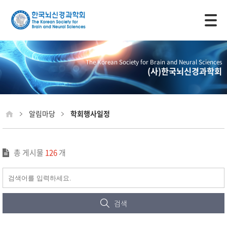
모바일 주 메뉴 열기
The Korean Society for Brain and Neural Sciences
(사)한국뇌신경과학회
알림마당
학회행사일정
총 게시물
126
개
검색